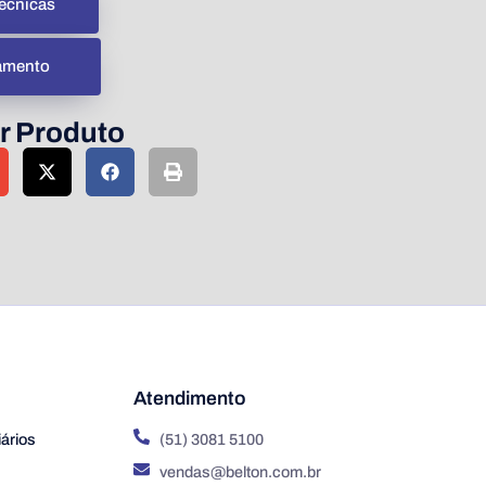
écnicas
çamento
r Produto
Atendimento
ários
(51) 3081 5100
vendas@belton.com.br