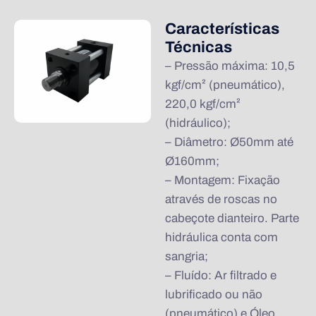
Características
Técnicas
– Pressão máxima: 10,5
kgf/cm² (pneumático),
220,0 kgf/cm²
(hidráulico);
– Diâmetro: Ø50mm até
Ø160mm;
– Montagem: Fixação
através de roscas no
cabeçote dianteiro. Parte
hidráulica conta com
sangria;
– Fluído: Ar filtrado e
lubrificado ou não
(pneumático) e Óleo