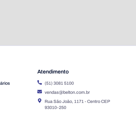
Atendimento
ários
(51) 3081 5100
vendas@belton.com.br
Rua São João, 1171 - Centro CEP
93010-250