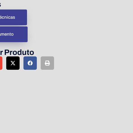
s
écnicas
çamento
r Produto