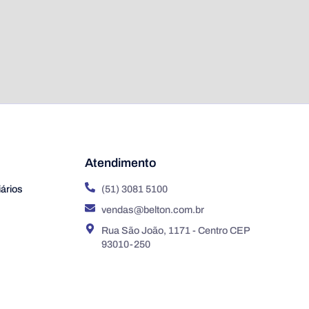
Atendimento
ários
(51) 3081 5100
vendas@belton.com.br
Rua São João, 1171 - Centro CEP
93010-250