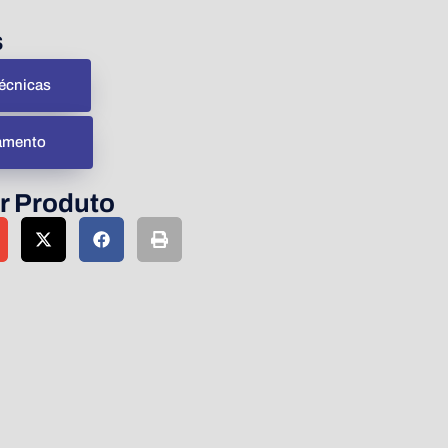
s
écnicas
çamento
r Produto