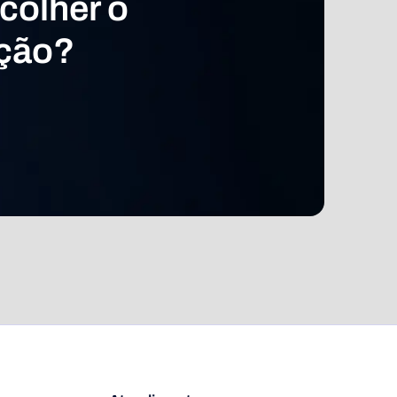
colher o
ação?